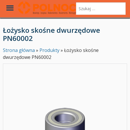
Toggle
Szukaj:
Menu
Skip
to
Łożysko skośne dwurzędowe
main
PN60002
content
Strona główna
»
Produkty
»
Łożysko skośne
dwurzędowe PN60002