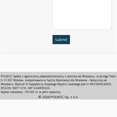
Submit
POLNOC Spółka z ograniczoną odpowiedzialnością z siedzibą we Wrocławiu, ul Jerzego Treski
9, 51-507 Wrocław, zarejestrowana w Sądzie Rejonowym dla Wrocławia - Fabrycznej we
Wrocławiu, Wydział VI Gospodarczy Krajowego Rejestru Sądowego pod nr KRS 0000542035.
REGON: 360711216. NIP: 6342835024.
Kapitał zakładowy: 143 000 zł, w pełni wpłacony.
© 2026 POLNOC Sp. z o.o.