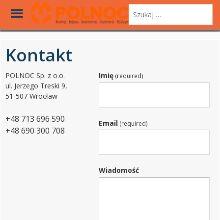
Toggle
Szukaj:
Menu
Skip
to
Kontakt
main
content
POLNOC Sp. z o.o.
Imię
(required)
ul. Jerzego Treski 9,
51-507 Wrocław
+48 713 696 590
Email
(required)
+48 690 300 708
Wiadomość